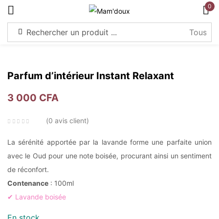
0
S'identifier
Parfum d’intérieur Instant Relaxant
3 000
CFA
Souviens-toi de moi
Mot de passe perdu?
0
avis client
Connexion
La sérénité apportée par la lavande forme une parfaite union
avec le Oud pour une note boisée, procurant ainsi un sentiment
de réconfort.
Créer un compte
Contenance
: 100ml
✔ Lavande boisée
En stock