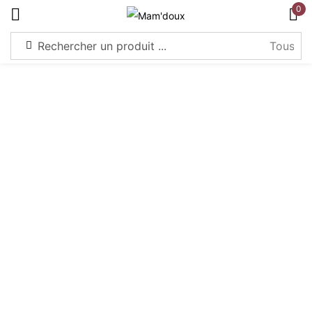
0
S'identifier
Souviens-toi de moi
Mot de passe perdu?
Connexion
Créer un compte