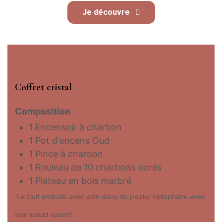
Je découvre
Coffret cristal
Composition
:
1 Encensoir à charbon
1 Pot d'encens Oud
1 Pince à charbon
1 Rouleau de 10 charbons dorés
1 Plateau en bois marbré
Le tout emballé avec soin dans du papier cellophane avec
son noeud assorti.