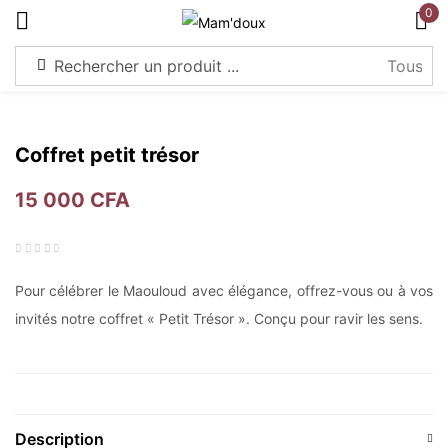
0
S'identifier
Coffret petit trésor
15 000
CFA
Souviens-toi de moi
Mot de passe perdu?
Connexion
Pour célébrer le Maouloud avec élégance, offrez-vous ou à vos
invités notre coffret « Petit Trésor ». Conçu pour ravir les sens.
Créer un compte
Description