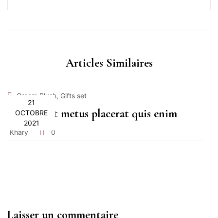
Articles Similaires
,
Cream Blush
Gifts set
21
Proin velit metus placerat quis enim
OCTOBRE
2021
Khary
0
Laisser un commentaire