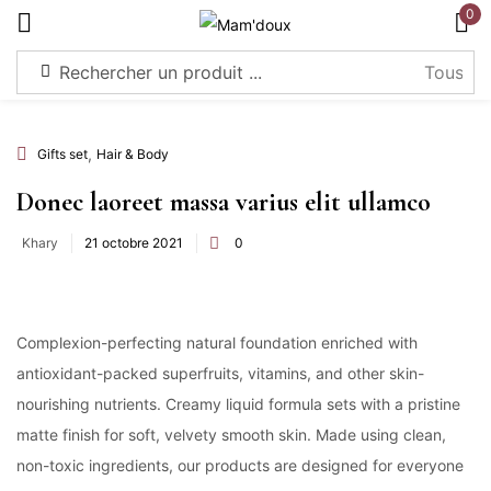
0
S'identifier
,
Gifts set
Hair & Body
Donec laoreet massa varius elit ullamco
Khary
21 octobre 2021
0
Souviens-toi de moi
Mot de passe perdu?
Connexion
Complexion-perfecting natural foundation enriched with
antioxidant-packed superfruits, vitamins, and other skin-
Créer un compte
nourishing nutrients. Creamy liquid formula sets with a pristine
matte finish for soft, velvety smooth skin. Made using clean,
non-toxic ingredients, our products are designed for everyone