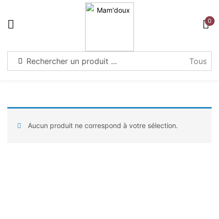
Warning
: Attempt to read property "post_type" on null in
0
S'identifier
/home/u521304747/domains/mamdoux.com/public_html/wp-
content/plugins/wpthembay/functions-helper.php
on line
58
Souviens-toi de moi
Mot de passe perdu?
Aucun produit ne correspond à votre sélection.
Connexion
Créer un compte