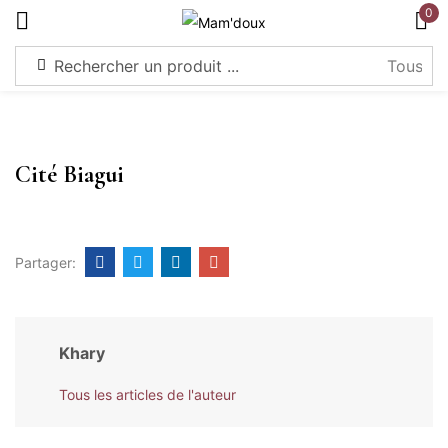
0
S'identifier
Cité Biagui
Souviens-toi de moi
Mot de passe perdu?
Partager:
Connexion
Khary
Créer un compte
Tous les articles de l'auteur