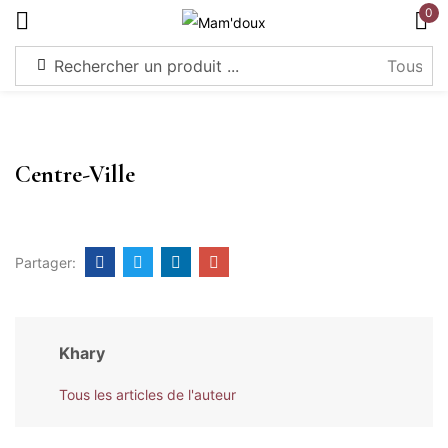
0
S'identifier
Centre-Ville
Souviens-toi de moi
Mot de passe perdu?
Partager:
Connexion
Khary
Créer un compte
Tous les articles de l'auteur