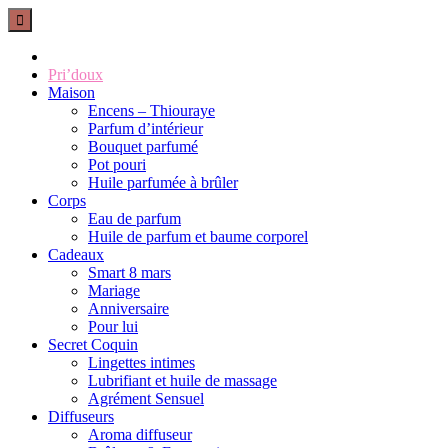
Pri’doux
Maison
Encens – Thiouraye
Parfum d’intérieur
Bouquet parfumé
Pot pouri
Huile parfumée à brûler
Corps
Eau de parfum
Huile de parfum et baume corporel
Cadeaux
Smart 8 mars
Mariage
Anniversaire
Pour lui
Secret Coquin
Lingettes intimes
Lubrifiant et huile de massage
Agrément Sensuel
Diffuseurs
Aroma diffuseur