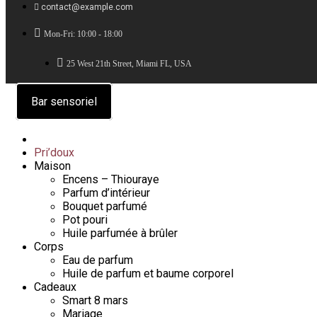
contact@example.com
Mon-Fri: 10:00 - 18:00
25 West 21th Street, Miami FL, USA
Bar sensoriel
Pri’doux
Maison
Encens – Thiouraye
Parfum d’intérieur
Bouquet parfumé
Pot pouri
Huile parfumée à brûler
Corps
Eau de parfum
Huile de parfum et baume corporel
Cadeaux
Smart 8 mars
Mariage