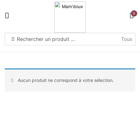
Warning
: Attempt to read property "post_type" on null in
0
S'identifier
/home/u521304747/domains/mamdoux.com/public_html/wp-
content/plugins/wpthembay/functions-helper.php
on line
58
Souviens-toi de moi
Mot de passe perdu?
Aucun produit ne correspond à votre sélection.
Connexion
Créer un compte